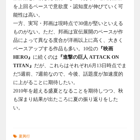
を上回るペースで意欲度・認知度が伸びていく可
能性は高い。
一方、実写・邦画は現時点で30億が堅いといえる
ものがない。ただ、邦画は宣伝展開のペースが作
品によって異なる度合が洋画以上に高く、大きく
ペースアップする作品も多い。10位の
『映画
HERO』
に続くのは
『進撃の巨人 ATTACK ON
TITAN』
だが、これらはそれぞれ6月13日時点でま
だ5週前、7週前なので、今後、話題度が加速度的
に上がることに期待したい。
2010年を超える盛夏となることを期待しつつ、秋
も深まり結果が出たころに夏の振り返りをした
い。
夏興行