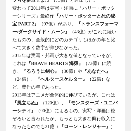
ツらを解放せよ!』
（73億）と続出した。
変わって2011年は実写・洋画に「ハリー・ポッタ
ーシリーズ」最終作
『ハリー・ポッターと死の秘
宝 PART 2』
（97億）があり、
『トランスフォーマ
ー/ダークサイド・ムーン』
（43億）がこれに続い
たものの、全般的にどのカテゴリもほかの年と比
べて大きく数字が伸びなかった。
2012年は実写・邦画が大きな値となっているが、
これは
『BRAVE HEARTS 海猿』
（73億）に続
き、
『るろうに剣心』
（30億）や
『あなたへ』
（24億）、
『へルタースケルター』
（22億）な
ど、豊作の年であった。
2013年はアニメが全体的に伸びているが、これは
『風立ちぬ』
（120億）、
『モンスターズ・ユニバ
ーシティ』
（90億）によるもの。実写・洋画は粒
ぞろいと言われたが、もっとも大きな興行収入に
なったものでも21億（
『ローン・レンジャー』
）