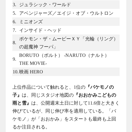
3.
ジュラシック・ワールド
5.
アベンジャーズ／エイジ・オブ・ウルトロン
6.
ミニオンズ
7.
インサイド・ヘッド
ポケモン・ザ・ムービーＸＹ「光輪（リング）
8.
の超魔神 フーパ」
BORUTO（ボルト） -NARUTO（ナルト）
9.
THE MOVIE-
10.
映画 HERO
上位作品について触れると、1位の
『バケモノの
子』
は、同じスタジオ地図の
『おおかみこどもの
雨と雪』
は、公開週末土日に対して11.6倍と大きく
伸びているが、同じ伸び率を適用している。「バ
ケモノ」が「おおかみ」をスタートも最終も上回
るか注目される。