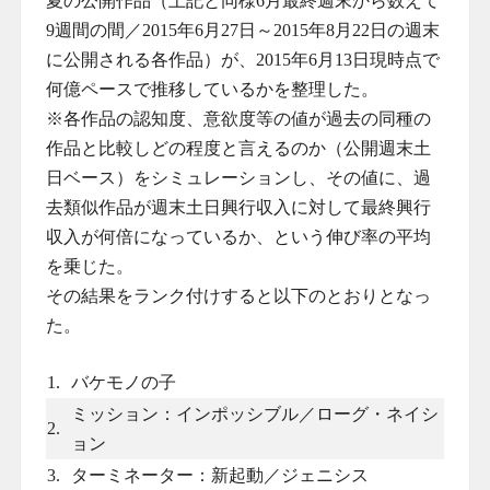
夏の公開作品（上記と同様6月最終週末から数えて
9週間の間／2015年6月27日～2015年8月22日の週末
に公開される各作品）が、2015年6月13日現時点で
何億ペースで推移しているかを整理した。
※各作品の認知度、意欲度等の値が過去の同種の
作品と比較しどの程度と言えるのか（公開週末土
日ベース）をシミュレーションし、その値に、過
去類似作品が週末土日興行収入に対して最終興行
収入が何倍になっているか、という伸び率の平均
を乗じた。
その結果をランク付けすると以下のとおりとなっ
た。
1.
バケモノの子
ミッション：インポッシブル／ローグ・ネイシ
2.
ョン
3.
ターミネーター：新起動／ジェニシス