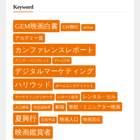
Keyword
GEM映画白書
GW興行
tableau
アカデミー賞
カンファレンスレポート
グッズ・パンフレット
テレビCM
デジタルマーケティング
ハリウッド
ホームエンタテイメント
レンタル・セル
マーケティングリサーチ
レポート販売
単館・ミニシアター映画
劇場
人口構造
作品認知率
夏興行
映画人口
映画宣伝
広告手法
映画鑑賞者