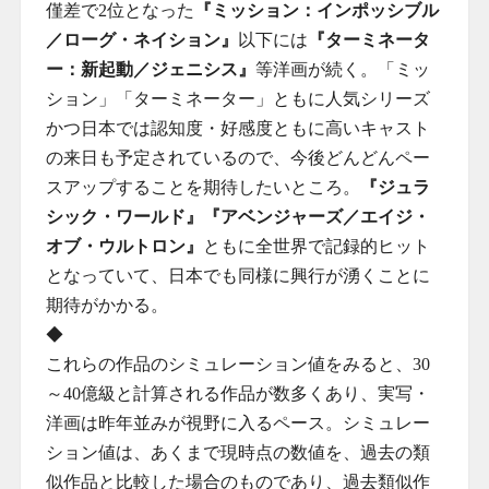
僅差で2位となった
『ミッション：インポッシブル
／ローグ・ネイション』
以下には
『ターミネータ
ー：新起動／ジェニシス』
等洋画が続く。「ミッ
ション」「ターミネーター」ともに人気シリーズ
かつ日本では認知度・好感度ともに高いキャスト
の来日も予定されているので、今後どんどんペー
スアップすることを期待したいところ。
『ジュラ
シック・ワールド』『アベンジャーズ／エイジ・
オブ・ウルトロン』
ともに全世界で記録的ヒット
となっていて、日本でも同様に興行が湧くことに
期待がかかる。
◆
これらの作品のシミュレーション値をみると、30
～40億級と計算される作品が数多くあり、実写・
洋画は昨年並みが視野に入るペース。シミュレー
ション値は、あくまで現時点の数値を、過去の類
似作品と比較した場合のものであり、過去類似作