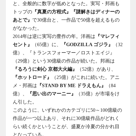
と、全般的に数字が低めとなった。実写・邦画も
トップの
『真夏の方程式』『謎解きはディナーの
あとで』
で30億台と、一作品で50億を超えるもの
がなかった。
2014年は逆に実写の豊作の年。洋画は
『マレフィ
セント』
（65億）に、
『GODZILLA ゴジラ』
（32
億）、『トランスフォーマー／ロストエイジ』
（29億）という30億級の作品が続いた。邦画は
『るろうに剣心 京都大火編』
（52億）があり、
『ホットロード』
（25億）がこれに続いた。アニ
メ・邦画は
『STAND BY ME ドラえもん』
（84
億）、
『思い出のマーニー』
（35億）が市場をけ
ん引した。
このように、いずれかのカテゴリに50～100億級の
作品が一つ以上あり、それに30億級作品がどれく
らい続くかということが、盛夏か冷夏の分かれ目
となっている。