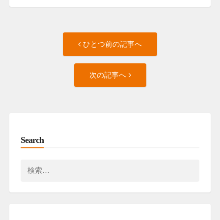
Post
ひ
ひとつ前の記事へ
と
navigation
つ
次
前
次の記事へ
の
の
記
記
事
事
へ
へ
Search
検
索: