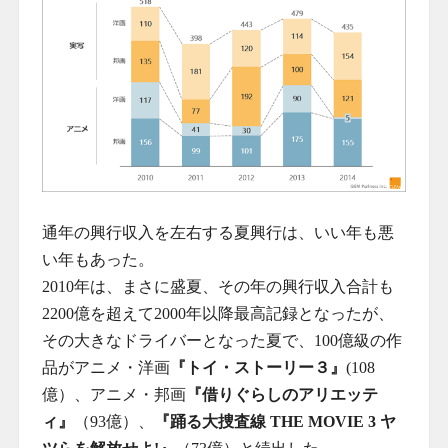
通年の興行収入を左右する夏興行は、いい年も悪
い年もあった。
2010年は、まさに盛夏、その年の興行収入合計も
2200億を超えて2000年以降最高記録となったが、
その大きなドライバーとなった夏で、100億級の作
品がアニメ・洋画
『トイ・ストーリー３』
(108
億）、アニメ・邦画
『借りぐらしのアリエッテ
ィ』
（93億）、
『踊る大捜査線 THE MOVIE 3 ヤ