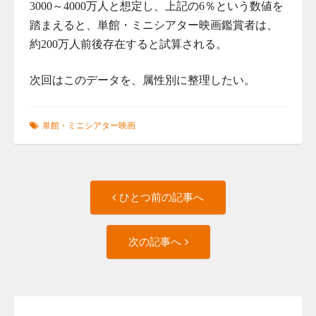
3000～4000万人と想定し、上記の6％という数値を
踏まえると、単館・ミニシアター映画鑑賞者は、
約200万人前後存在すると試算される。
次回はこのデータを、属性別に整理したい。
単館・ミニシアター映画
Post
ひ
ひとつ前の記事へ
と
navigation
つ
次
前
次の記事へ
の
の
記
記
事
事
へ
へ