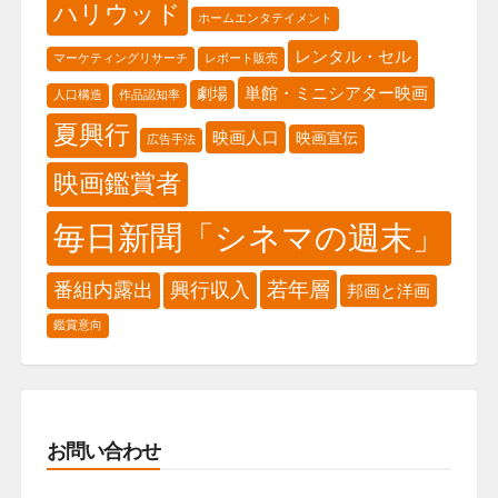
ハリウッド
ホームエンタテイメント
レンタル・セル
マーケティングリサーチ
レポート販売
単館・ミニシアター映画
劇場
人口構造
作品認知率
夏興行
映画人口
映画宣伝
広告手法
映画鑑賞者
毎日新聞「シネマの週末」
若年層
番組内露出
興行収入
邦画と洋画
鑑賞意向
お問い合わせ