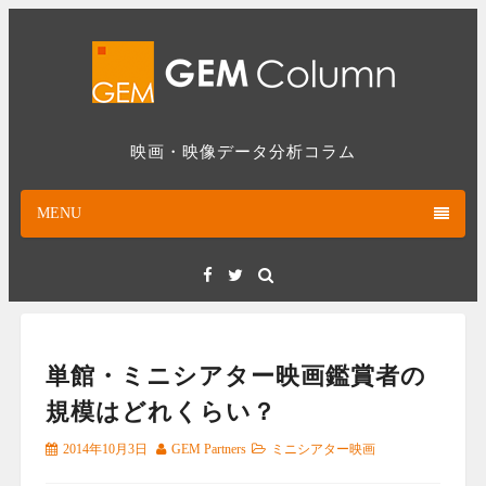
Skip
to
content
映画・映像データ分析コラム
MENU
Facebook
Twitter
単館・ミニシアター映画鑑賞者の
規模はどれくらい？
2014年10月3日
GEM Partners
ミニシアター映画