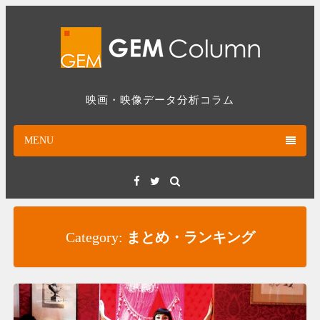
Skip
to
content
映画・映像データ分析コラム
MENU
Facebook
Twitter
Category:
まとめ・ランキング