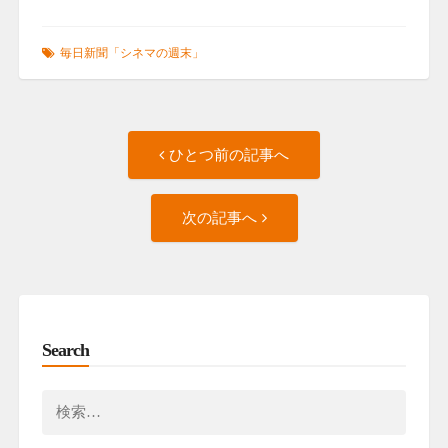
毎日新聞「シネマの週末」
Post
ひ
ひとつ前の記事へ
と
navigation
つ
次
前
次の記事へ
の
の
記
記
事
事
へ
へ
Search
検
索: