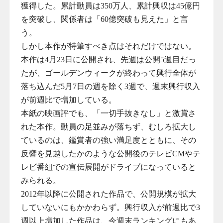
獲得した。累計動員は350万人、累計興収は45億円
を突破し、関係者は「60億突破も見えた」と言
う。
しかし本作が特筆すべき点はそれだけではない。
本作は4月23日に公開され、先週は公開5週目だっ
たが、ゴールデンウィークが終わって興行全体が
落ち込んだ5月7日の週を除く3週で、週末興行収入
が前週比で増加している。
本紙の映画評でも、「一切手抜きなし」と激賞さ
れた本作。動員の足並みが落ちず、むしろ拡大し
ているのは、鑑賞者の強い満足度とともに、その
反響を見越したかのような公開後のテレビCMやテ
レビ番組での宣伝展開がドライブになっていると
みられる。
2012年以降に公開された作品で、公開規模が拡大
していないにもかかわらず。興行収入が前週比で3
週以上増加した作品は、今週末ランキングにもあ