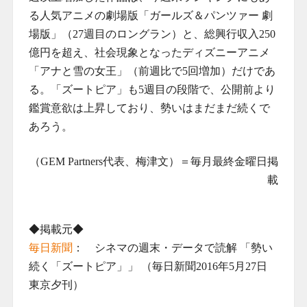
る人気アニメの劇場版「ガールズ＆パンツァー 劇
場版」（27週目のロングラン）と、総興行収入250
億円を超え、社会現象となったディズニーアニメ
「アナと雪の女王」（前週比で5回増加）だけであ
る。「ズートピア」も5週目の段階で、公開前より
鑑賞意欲は上昇しており、勢いはまだまだ続くで
あろう。
（GEM Partners代表、梅津文）＝毎月最終金曜日掲
載
◆掲載元◆
毎日新聞
： シネマの週末・データで読解 「勢い
続く「ズートピア」」 （毎日新聞2016年5月27日
東京夕刊）