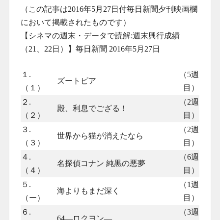
（この記事は2016年5月27日付毎日新聞夕刊映画欄
において掲載されたものです）
【シネマの週末・データで読解:週末興行成績
（21、22日）】毎日新聞 2016年5月27日
１.
（5週
ズートピア
（１）
目）
２.
（2週
殿、利息でござる！
（２）
目）
３.
（2週
世界から猫が消えたなら
（３）
目）
４.
（6週
名探偵コナン 純黒の悪夢
（４）
目）
５.
（1週
海よりもまだ深く
（ー）
目）
６.
（3週
64―ロクヨン―