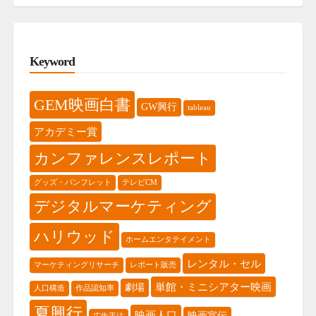
Keyword
GEM映画白書
GW興行
tableau
アカデミー賞
カンファレンスレポート
グッズ・パンフレット
テレビCM
デジタルマーケティング
ハリウッド
ホームエンタテイメント
レンタル・セル
マーケティングリサーチ
レポート販売
単館・ミニシアター映画
劇場
人口構造
作品認知率
夏興行
映画人口
映画宣伝