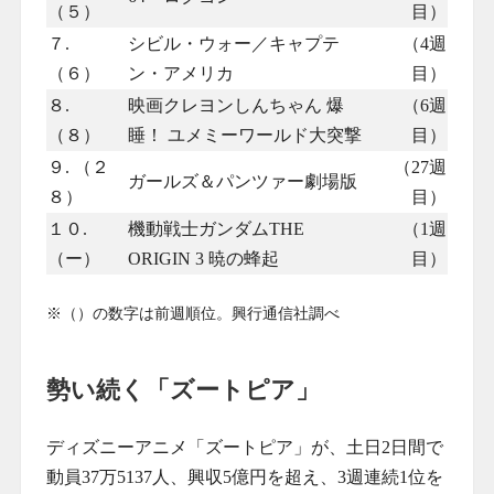
（５）
目）
７.
シビル・ウォー／キャプテ
（4週
（６）
ン・アメリカ
目）
８.
映画クレヨンしんちゃん 爆
（6週
（８）
睡！ ユメミーワールド大突撃
目）
９. （２
（27週
ガールズ＆パンツァー劇場版
８）
目）
１０.
機動戦士ガンダムTHE
（1週
（ー）
ORIGIN 3 暁の蜂起
目）
※（）の数字は前週順位。興行通信社調べ
勢い続く「ズートピア」
ディズニーアニメ「ズートピア」が、土日2日間で
動員37万5137人、興収5億円を超え、3週連続1位を