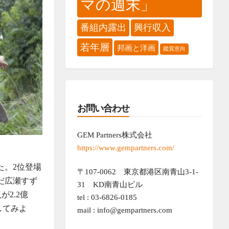
マの週末」
番組内露出
興行収入
若年層
邦画と洋画
鑑賞意向
お問い合わせ
GEM Partners株式会社
https://www.gempartners.com/
た。2位登場
〒107-0062 東京都港区南青山3-1-
だ広瀬すず
31 KD南青山ビル
2.2億
tel : 03-6826-0185
してみよ
mail : info@gempartners.com