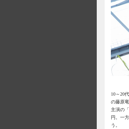
10～2
の藤原
主演の「
円。一方
う。