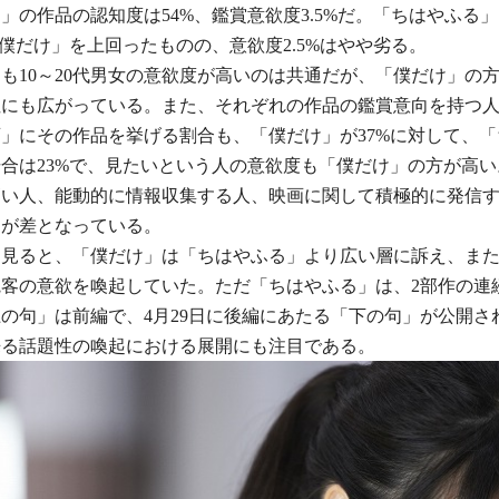
」の作品の認知度は54%、鑑賞意欲度3.5%だ。「ちはやふる
「僕だけ」を上回ったものの、意欲度2.5%はやや劣る。
も10～20代男女の意欲度が高いのは共通だが、「僕だけ」の
性にも広がっている。また、それぞれの作品の鑑賞意向を持つ
」にその作品を挙げる割合も、「僕だけ」が37%に対して、
合は23%で、見たいという人の意欲度も「僕だけ」の方が高
高い人、能動的に情報収集する人、映画に関して積極的に発信
さが差となっている。
て見ると、「僕だけ」は「ちはやふる」より広い層に訴え、ま
観客の意欲を喚起していた。ただ「ちはやふる」は、2部作の連
の句」は前編で、4月29日に後編にあたる「下の句」が公開さ
来る話題性の喚起における展開にも注目である。