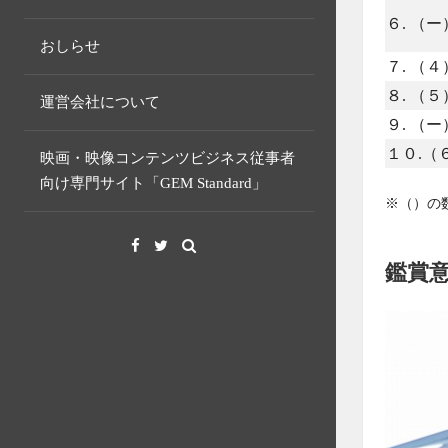
６. （ー
おしらせ
７. （４
８. （５
運営会社について
９. （ー
１０.（
映画・映像コンテンツビジネス従事者
向け専門サイト「GEM Standard」
※（）の
Facebook
Twitter
鑑賞