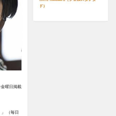
ド）
最終金曜日掲載
」 （毎日