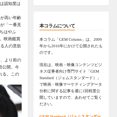
」は認知度は
方が高い年齢
人が「一番見
本コラムについて
「ちはやふ
い。映画鑑賞
本コラム「GEM Column」は、2009
する人の意欲
年から2016年にかけて公開されたも
のです。
た、より前の
現在は、映画・映像コンテンツビジ
続公開。今
ネス従事者向け専門サイト「GEM
れる。この
Standard（ジェムスタンダード）」
で映画・映像マーケティングデータ
分析に関する記事を週に1回程度公
開していますので、あわせてご覧く
ださい。
GEM Standard（ジェムスタンダー