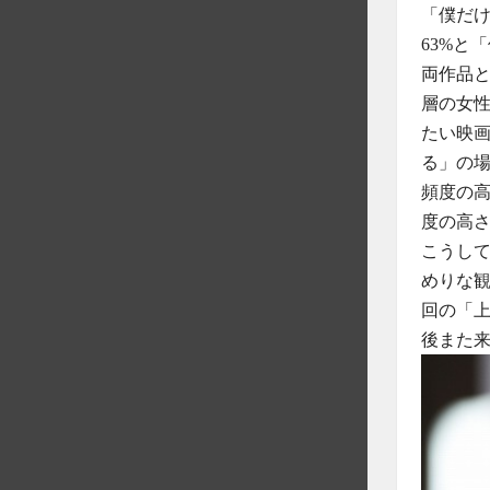
「僕だけ
63%と
両作品と
層の女
たい映画
る」の場
頻度の
度の高
こうし
めりな
回の「上
後また