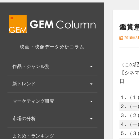
Skip
to
content
鑑賞
2016年3
映画・映像データ分析コラム
（この記
作品・ジャンル別
【シネマ
日
新トレンド
１. （１
マーケティング研究
２. （ー
３. （２
市場の分析
４. （ー
５. （３
まとめ・ランキング