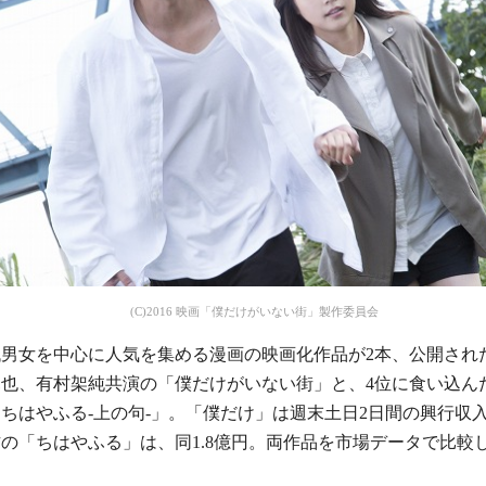
(C)2016 映画「僕だけがいない街」製作委員会
0代男女を中心に人気を集める漫画の映画化作品が2本、公開され
竜也、有村架純共演の「僕だけがいない街」と、4位に食い込ん
ちはやふる-上の句-」。「僕だけ」は週末土日2日間の興行収入が
の「ちはやふる」は、同1.8億円。両作品を市場データで比較