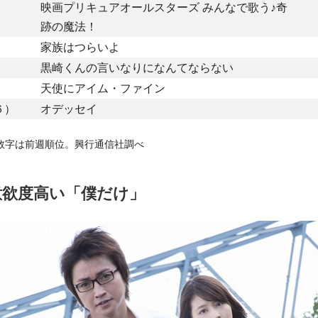
映画プリキュアオールスターズ みんなで歌う♪奇
）
跡の魔法！
）
家族はつらいよ
）
黒崎くんの言いなりになんてならない
）
天使にアイム・ファイン
６）
オデッセイ
数字は前週順位。興行通信社調べ
意欲度高い「僕だけ」