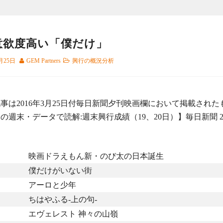
意欲度高い「僕だけ」
月25日
GEM Partners
興行の概況分析
事は2016年3月25日付毎日新聞夕刊映画欄において掲載された
の週末・データで読解:週末興行成績（19、20日）】毎日新聞 20
）
映画ドラえもん新・のび太の日本誕生
）
僕だけがいない街
）
アーロと少年
）
ちはやふる-上の句-
）
エヴェレスト 神々の山嶺