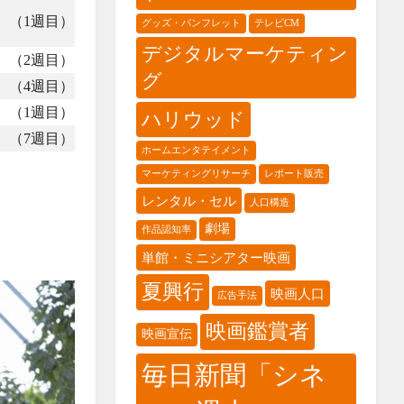
（1週目）
グッズ・パンフレット
テレビCM
デジタルマーケティン
（2週目）
グ
（4週目）
（1週目）
ハリウッド
（7週目）
ホームエンタテイメント
マーケティングリサーチ
レポート販売
レンタル・セル
人口構造
劇場
作品認知率
単館・ミニシアター映画
夏興行
映画人口
広告手法
映画鑑賞者
映画宣伝
毎日新聞「シネ