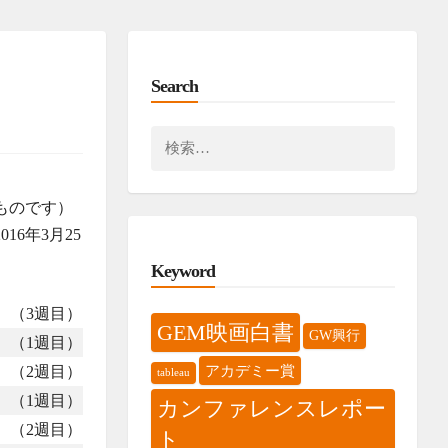
Search
検
索:
ものです）
16年3月25
Keyword
（3週目）
GEM映画白書
GW興行
（1週目）
アカデミー賞
（2週目）
tableau
（1週目）
カンファレンスレポー
（2週目）
ト