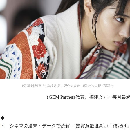
(C) 2016 映画「ちはやふる」製作委員会 (C) 末次由紀／講談社
（GEM Partners代表、梅津文）＝毎月
元◆
聞
： シネマの週末・データで読解 「鑑賞意欲度高い「僕だけ」