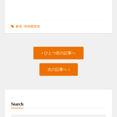
劇場
/
映画鑑賞者
Post
ひ
ひとつ前の記事へ
と
navigation
つ
次
前
次の記事へ
の
の
記
記
事
事
へ
へ
Search