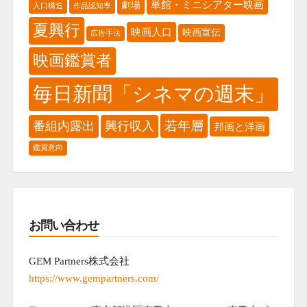
単館・ミニシアター映画
劇場
人口構造
作品認知率
夏興行
映画人口
映画宣伝
広告手法
映画鑑賞者
毎日新聞「シネマの週末」
若年層
番組内露出
興行収入
邦画と洋画
鑑賞意向
お問い合わせ
GEM Partners株式会社
https://www.gempartners.com/