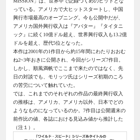
MISSION」は、世界中で記録づくめのヒットとな
っている。アメリカで大ヒットスタートし、中国
興行市場最高のオープニング。今も公開中だが、
アメリカ国外興行収入は『アバター』『タイタニ
ック』に続く10億ドル超え、世界興行収入も13.2億
ドルを超え、歴代5位となった。
本作は2001年の1作目から約15年間にわたりおおむ
ね2~3年おきに公開され、今回がシリーズ7作目。
しかし、順風満帆でここまで来たのではなく、先
日の対談でも、モリッツ氏はシリーズ初期のころ
の苦労について触れていた。
では、これまでのそれぞれの作品の最終興行収入
の推移は、アメリカ、アメリカ以外、日本でどの
ようなものになっているのか。7作目は公開週末の
前作比の値、各誌における見込み値から推計した
（注１）。