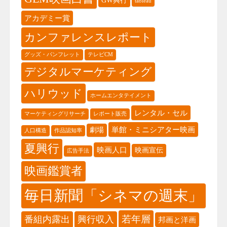
GW興行
tableau
アカデミー賞
カンファレンスレポート
グッズ・パンフレット
テレビCM
デジタルマーケティング
ハリウッド
ホームエンタテイメント
レンタル・セル
マーケティングリサーチ
レポート販売
単館・ミニシアター映画
劇場
人口構造
作品認知率
夏興行
映画人口
映画宣伝
広告手法
映画鑑賞者
毎日新聞「シネマの週末」
若年層
番組内露出
興行収入
邦画と洋画