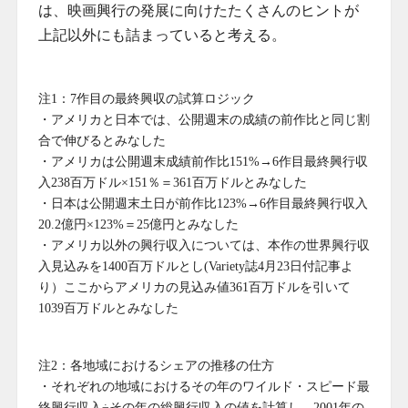
は、映画興行の発展に向けたたくさんのヒントが
上記以外にも詰まっていると考える。
注1：7作目の最終興収の試算ロジック
・アメリカと日本では、公開週末の成績の前作比と同じ割
合で伸びるとみなした
・アメリカは公開週末成績前作比151%→6作目最終興行収
入238百万ドル×151％＝361百万ドルとみなした
・日本は公開週末土日が前作比123%→6作目最終興行収入
20.2億円×123%＝25億円とみなした
・アメリカ以外の興行収入については、本作の世界興行収
入見込みを1400百万ドルとし(Variety誌4月23日付記事よ
り）ここからアメリカの見込み値361百万ドルを引いて
1039百万ドルとみなした
注2：各地域におけるシェアの推移の仕方
・それぞれの地域におけるその年のワイルド・スピード最
終興行収入÷その年の総興行収入の値を計算し、2001年の