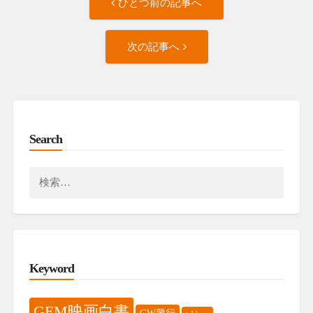
ひとつ前の記事へ
と
navigation
つ
次
前
次の記事へ
の
の
記
記
事
事
へ
へ
Search
検
索:
Keyword
GEM映画白書