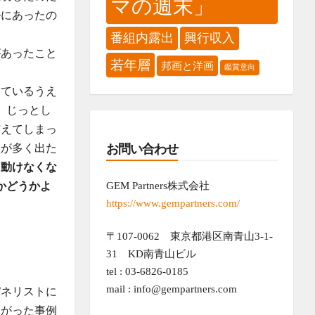
マの週末」
ルにあったの
番組内露出
興行収入
があったこと
若年層
邦画と洋画
鑑賞意向
っているうえ
、じっとし
与えてしまっ
お問い合わせ
人が多く出た
て動けなくな
GEM Partners株式会社
かどうかよ
https://www.gempartners.com/
〒107-0062 東京都港区南青山3-1-
31 KD南青山ビル
tel : 03-6826-0185
mail : info@gempartners.com
パネリストに
ながった事例