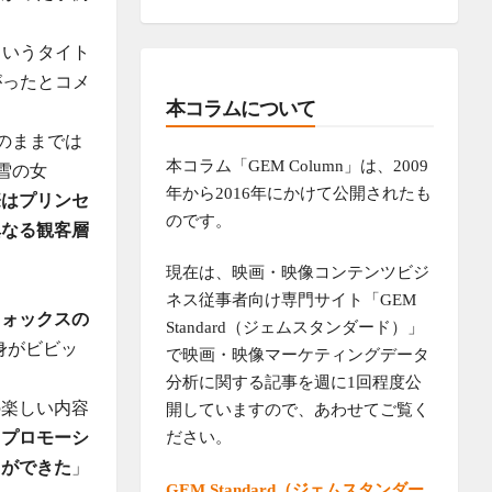
というタイト
がったとコメ
本コラムについて
そのままでは
本コラム「GEM Column」は、2009
と雪の女
年から2016年にかけて公開されたも
際はプリンセ
のです。
異なる観客層
現在は、映画・映像コンテンツビジ
ネス従事者向け専門サイト「GEM
フォックスの
Standard（ジェムスタンダード）」
中身がビビッ
で映画・映像マーケティングデータ
分析に関する記事を週に1回程度公
の楽しい内容
開していますので、あわせてご覧く
ださい。
、プロモーシ
とができた
」
GEM Standard（ジェムスタンダー