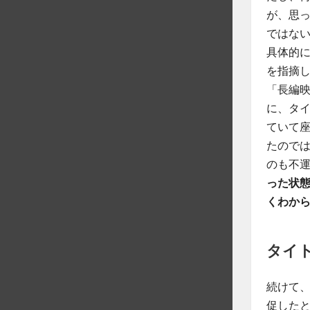
が、思
ではな
具体的
を指摘
「長編映
に、タイ
ていて
たので
のも不
った状態
くわか
タイ
続けて
促した