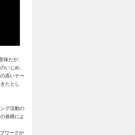
う意味だが、
上のいじめ、
性の高いテー
できたとし
ィング活動の
品の規模によ
ィブワークが