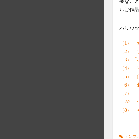
要なこ
ルは作
ハリウ
（1）「
（2）「
（3）「
（4）「
（5）「
（6）「
（7）
（2/2）
（8）「
カンフ