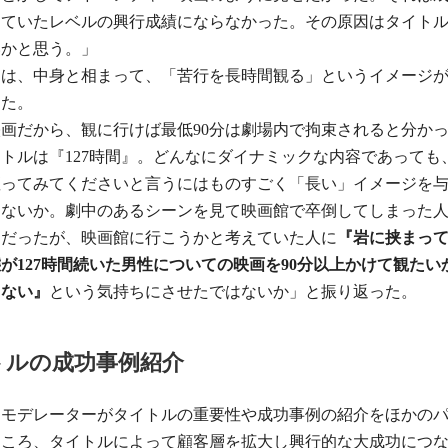
っていたレベルの興行成績にならなかった。その原因はタイト
いかと思う。」
には、中身と相まって、「苦行を長時間観る」というイメージ
した。
画だから、観に行けば最低90分は劇場内で拘束されると分か
トルは『127時間』。どんなにダイナミックな内容であっても
座ってみてくださいと言うにはものすごく「長い」イメージを
はないか。劇中のあるシーンを見て映画館で卒倒してしまった
運だったが、映画館に行こうかと考えていた人に
『岩に挟まっ
が127時間続いた男性についての映画を90分以上かけて観たい
らない』
という気持ちにさせたではないか」と振り返った。
トルの成功事例紹介
、モデレーターがタイトルの重要性や成功事例の紹介をほかの
ところ、タイトルによって顧客層を拡大し興行的な大成功につ