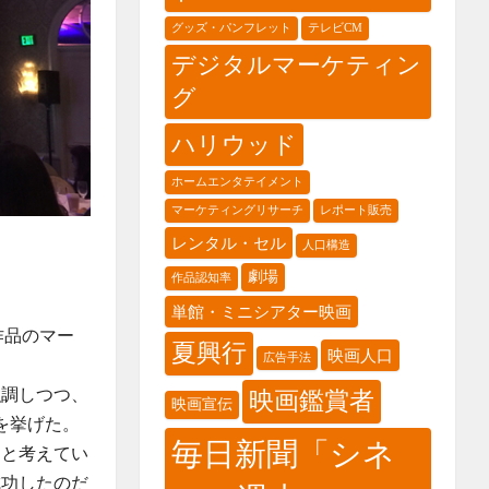
グッズ・パンフレット
テレビCM
デジタルマーケティン
グ
ハリウッド
ホームエンタテイメント
マーケティングリサーチ
レポート販売
レンタル・セル
人口構造
劇場
作品認知率
単館・ミニシアター映画
作品のマー
夏興行
映画人口
広告手法
強調しつつ、
映画鑑賞者
映画宣伝
を挙げた。
毎日新聞「シネ
たと考えてい
成功したのだ