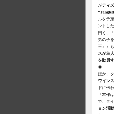
が
ディ
“Tangle
ルを予定
ントし
曰く、「
男の子を
王』）
スが主
を動員
◆
ほか、
ワイン
ドに伝
「本作
で、タ
ョン活