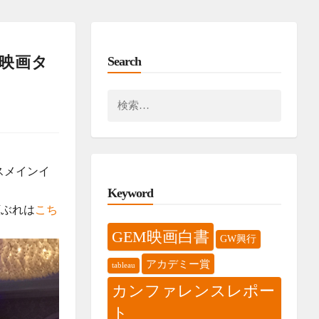
映画タ
Search
検
索:
ンスメインイ
Keyword
顔ぶれは
こち
GEM映画白書
GW興行
アカデミー賞
tableau
カンファレンスレポー
ト