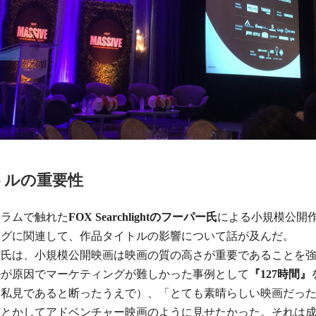
トルの重要性
コラムで触れた
FOX Searchlightのフーパー氏
による小規模公開
ングに関連して、作品タイトルの影響について話が及んだ。
ー氏は、小規模公開映画は映画の質の高さが重要であることを
ルが原因でマーケティングが難しかった事例として
『127時間』
（私見であると断ったうえで）、「とても素晴らしい映画だっ
何とかしてアドベンチャー映画のように見せたかった。それは