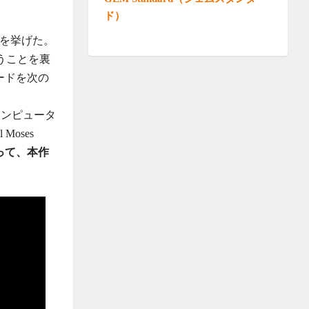
ド）
を挙げた。
いうことを裏
ソードを次の
なコンピュータ
oses
って、本作