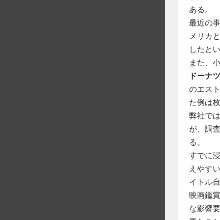
ある。
最近の事
メリカ
したと
また、小
ドーナ
のエスト
た例は
弊社で
が、調
る。
すでに
えやす
イトル
映画鑑
な影響