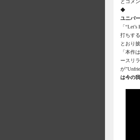
とコメ
◆
ユニバ
「“Le
打ちする
とおり
「本作は
ースリラ
が”Unf
は今の