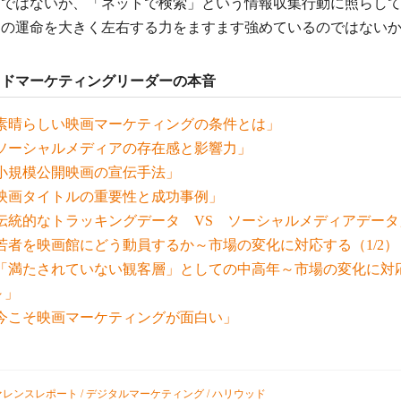
とではないが、「ネットで検索」という情報収集行動に照らし
品の運命を大きく左右する力をますます強めているのではない
ッドマーケティングリーダーの本音
素晴らしい映画マーケティングの条件とは」
ソーシャルメディアの存在感と影響力」
小規模公開映画の宣伝手法」
映画タイトルの重要性と成功事例」
伝統的なトラッキングデータ VS ソーシャルメディアデータ
若者を映画館にどう動員するか～市場の変化に対応する（1/2）
「「満たされていない観客層」としての中高年～市場の変化に対
～」
今こそ映画マーケティングが面白い」
ァレンスレポート
/
デジタルマーケティング
/
ハリウッド