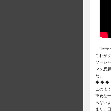
「Unf
これが
ソーシ
マを想
た。
◆ ◆ ◆
このよ
重要な
らない
また、日