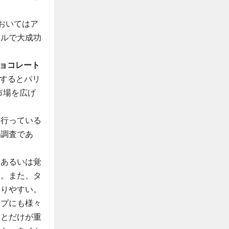
においてはア
トルで大成功
ョコレート
(直訳するとパリ
市場を広げ
を行っている
ル調査であ
、あるいは覚
る。また、タ
なりやすい。
ップにも様々
ことだけが重