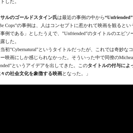
ントした。
ーサルのゴールドスタイン氏
は最近の事例の中から
“Unfriended”
t’s Be Cops”の事例は、人はコンセプトに惹かれて映画を観ると
事例である」としたうえで、”Unfriended”のタイトルのエピ
披露した。
当初”Cybernatural”というタイトルだったが、これでは奇妙
ー映画にしか感じられなかった。そういった中で同僚のMicheal M
riended”というアイデアを出してきた。この
タイトルの付与によ
我々の社会文化を象徴する映画
となった。」