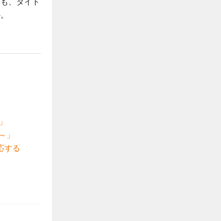
ても、タイト
か。
」
～」
応する