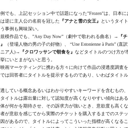
例でも、上記セッション中で話題になった”Frozen”は、日本
とは逆に主人公の名前を冠した
『アナと雪の女王』
というタイ
いう事例も興味深い。
規模作品でも、”Any Day Now”（劇中で歌われる曲名）→
『チ
ツ』
（登場人物の男の子の好物）、 “Une Estonienne à Paris” 
ニア人)→
『クロワッサンで朝食を』
などタイトルのつけ方が
枚挙にいとまがないと思う。
は映画マーケティングに携わる方々に向けて作品の浸透度調査
査では回答者にタイトルを提示するものであり、いわばタイト
浸透している概念あるいはわかりやすいキーワードを含むもの
いタイトルは露出量に対して認知度が高くなりやすい傾向はあ
自体が何かを期待させ、その訴求力が強いとき、意欲度も高く
賞者が意欲を感じてから実際のチケットを購入するまでのステ
要因があるので、タイトルによってこういった指標が高くなる