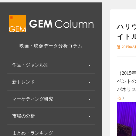
Skip
to
content
ハリ
イト
映画・映像データ分析コラム
2015年
作品・ジャンル別
（201
ベントの
新トレンド
パネリ
ら
）
マーケティング研究
市場の分析
まとめ・ランキング