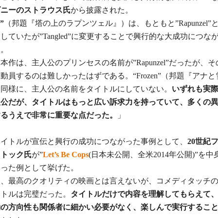
ズニーのストラウス氏
から披露された。
d”
（邦題『塔の上のラプンツェル』）は、もともと”Rapunzel”
していたが”Tangled”に変更することで興行的な大成功につな
た。
本作は、主人公のプリンセスの名前が”Rapunzel”だったが、
動員するのは難しかったはずである。“Frozen”（邦題『アナ
も同様に、主人公の名前をタイトルにしていない。
いずれも実
人公だが、タイトルはもっと広い訴求力を持っていて、多くの
するうえで非常に重要な点だった。
」
タイトルが宣伝と興行の成功につながった事例として、
20世紀
ストック氏
が”
Let’s Be Cops
(日本未公開、全米2014年公開)”を
わった例として挙げた。
は、最高のクオリティの映画とは言えないが、コメディタッチ
イトルは完璧だった。
タイトルだけで内容を理解してもらえて
動の方向性も関係者に細かい必要がなく、楽しんで実行するこ